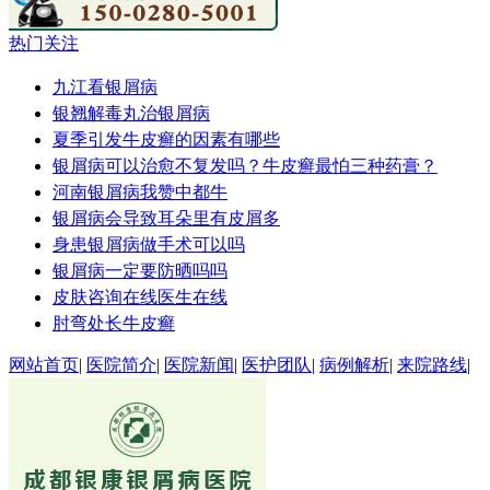
热门关注
九江看银屑病
银翘解毒丸治银屑病
夏季引发牛皮癣的因素有哪些
银屑病可以治愈不复发吗？牛皮癣最怕三种药膏？
河南银屑病我赞中都牛
银屑病会导致耳朵里有皮屑多
身患银屑病做手术可以吗
银屑病一定要防晒吗吗
皮肤咨询在线医生在线
肘弯处长牛皮癣
网站首页
|
医院简介
|
医院新闻
|
医护团队
|
病例解析
|
来院路线
|