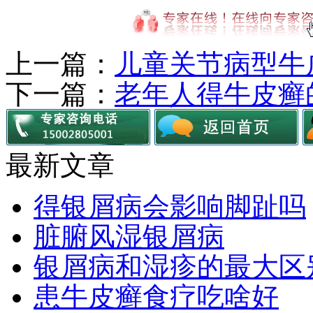
上一篇：
儿童关节病型牛
下一篇：
老年人得牛皮癣
最新文章
得银屑病会影响脚趾吗
脏腑风湿银屑病
银屑病和湿疹的最大区
患牛皮癣食疗吃啥好