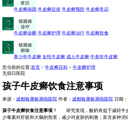
牛皮癣病因
牛皮癣症状
牛皮癣预防
牛皮癣常识
牛皮癣诊断
牛皮癣护理
牛皮癣治疗
牛皮癣饮食
青少年牛皮癣
女性牛皮癣
成人牛皮癣
中老年牛皮癣
您当前的位置:
首页
>
牛皮癣百科
>
牛皮癣护理
无假日医院
孩子牛皮癣饮食注意事项
来源：
成都银康银屑病医院
作者：
成都银康银屑病医院
日期：201
孩子牛皮癣饮食注意事项
？ 研究发现，酸奶有益于减轻牛皮
少毒素对肝脏和大脑的危害，减少对皮肤的刺激；富含多种消