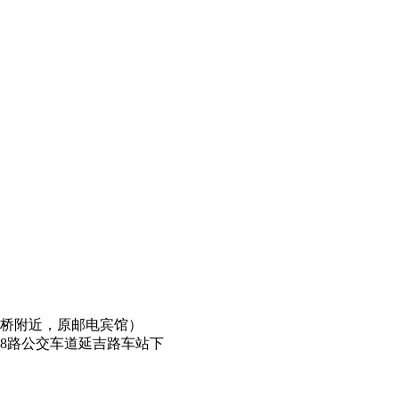
虹桥附近，原邮电宾馆）
2路 368路公交车道延吉路车站下