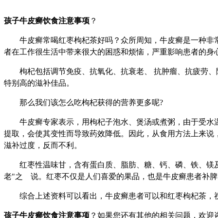
孩子牛皮癣饮食注意事项
？
牛皮癣常喝红枣枸杞茶好吗？众所周知，牛皮癣是一种非常
者在工作很生活中带来很大的困惑和烦恼，严重影响患者的身
枸杞包括调节免疫、抗氧化、抗衰老、 抗肿瘤、抗疲劳、降
特别高的滋补佳品。
那么我们该怎么吃枸杞获得的营养更多呢?
牛皮癣专家表示，用枸杞子泡水、煲汤或煮粥，由于受水温
提取，会使其变性而导致药效降低。因此，从食用方法上来说
滋补过度，反而不利。
红枣性温味甘，含有蛋白质、脂肪、糖、钙、磷、铁、镁及丰富
老"之 说。红枣不仅是人们喜爱的果品，也是牛皮癣患者补
综合上述资料可以看出，牛皮癣患者可以和红枣枸杞茶，
孩子牛皮癣饮食注意事项
？如果您还有其他的相关问题，欢迎