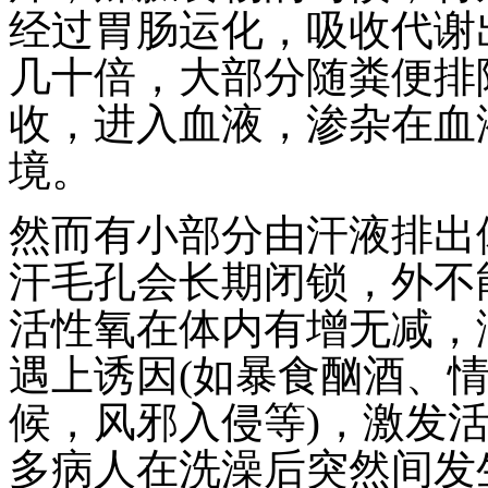
经过胃肠运化，吸收代谢
几十倍，大部分随粪便排
收，进入血液，渗杂在血
境。
然而有小部分由汗液排出
汗毛孔会长期闭锁，外不
活性氧在体内有增无减，
遇上诱因(如暴食酗酒、
候，风邪入侵等)，激发
多病人在洗澡后突然间发